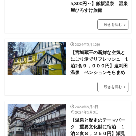
5,800円～】飯坂温泉 温泉
屋ひろすけ旅館
続きを読む
2024年5月12日
【宮城蔵王の新鮮な空気と
にごり湯でリフレッシュ 1
泊2食９，０００円】遠刈田
温泉 ペンションそらまめ
続きを読む
2024年5月3日
2024年5月3日
【温泉と歴史のテーマパー
ク 重要文化財に宿泊 １
泊２食８，２５０円】瀬見