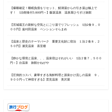
【爆睡確定！睡眠負債をリセット、鯖湖湯からの引き湯は極上で
す！ 1泊朝食付5,800円～】飯坂温泉 温泉屋ひろすけ旅館
【宮城蔵王の新鮮な空気とにごり湯でリフレッシュ 1泊2食９，０
００円】遠刈田温泉 ペンションそらまめ
【温泉と歴史のテーマパーク 重要文化財に宿泊 １泊２食８，２
５０円】瀬見温泉 喜至楼
【静かな環境と温泉、、、温泉宿はそれがいい 1泊２食７，５００
円～】台温泉 旅館かねがや
【圧倒的コスパ、豪華すぎる海鮮料理と源泉かけ流しの温泉 ９，
９００円って神宿すぎる】雲見温泉 美沢屋