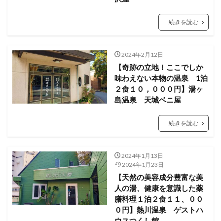
続きを読む
2024年2月12日
【奇跡の立地！ここでしか
味わえない本物の温泉 1泊
２食１０，０００円】湯ヶ
島温泉 天城ベニ屋
続きを読む
2024年1月13日
2024年1月23日
【天然の美容成分豊富な美
人の湯、健康を意識した薬
膳料理１泊２食１１、００
０円】熱川温泉 ゲストハ
ウスつくし館