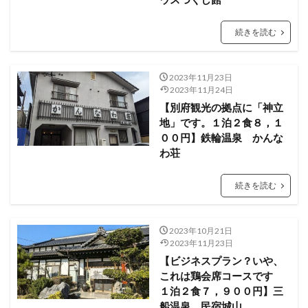
続きを読む
2023年11月23日
2023年11月24日
【別府観光の拠点に「神立
地」です。１泊２食８，１
００円】鉄輪温泉 かんな
わ荘
続きを読む
2023年10月21日
2023年11月23日
【ビジネスプラン？いや、
これは鶏会席コースです
１泊２食７，９００円】三
船温泉 民宿城山