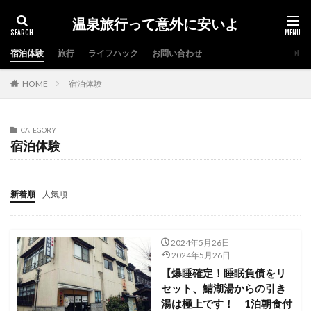
温泉旅行って意外に安いよ
宿泊体験
旅行
ライフハック
お問い合わせ
HOME
宿泊体験
CATEGORY
宿泊体験
新着順
人気順
2024年5月26日
2024年5月26日
【爆睡確定！睡眠負債をリ
セット、鯖湖湯からの引き
湯は極上です！ 1泊朝食付