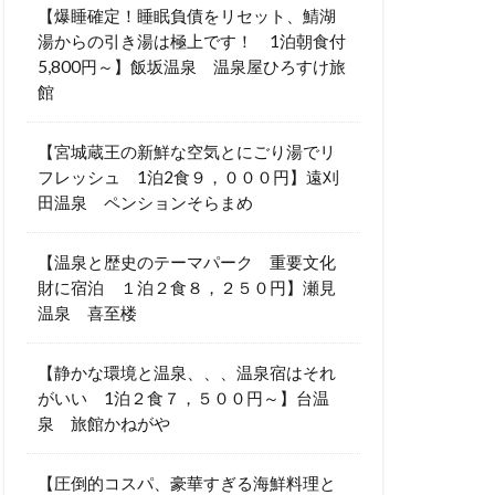
【爆睡確定！睡眠負債をリセット、鯖湖
湯からの引き湯は極上です！ 1泊朝食付
5,800円～】飯坂温泉 温泉屋ひろすけ旅
館
【宮城蔵王の新鮮な空気とにごり湯でリ
フレッシュ 1泊2食９，０００円】遠刈
田温泉 ペンションそらまめ
【温泉と歴史のテーマパーク 重要文化
財に宿泊 １泊２食８，２５０円】瀬見
温泉 喜至楼
【静かな環境と温泉、、、温泉宿はそれ
がいい 1泊２食７，５００円～】台温
泉 旅館かねがや
【圧倒的コスパ、豪華すぎる海鮮料理と