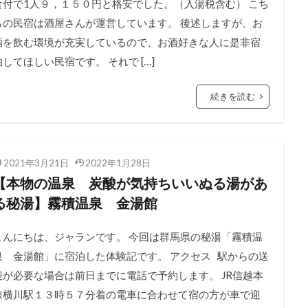
食付で1人９，１５０円と格安でした。（入湯税含む） こち
らの民宿は酒屋さんが運営しています。 後述しますが、お
酒を飲む環境が充実しているので、お酒好きな人に是非宿
泊してほしい民宿です。 それで […]
続きを読む
2021年3月21日
2022年1月28日
【本物の温泉 炭酸が気持ちいいぬる湯があ
る秘湯】霧積温泉 金湯館
こんにちは、ジャランです。 今回は群馬県の秘湯「霧積温
泉 金湯館」に宿泊した体験記です。 アクセス 駅からの送
迎が必要な場合は前日までに電話で予約します。 JR信越本
線横川駅１３時５７分着の電車に合わせて宿の方が車で迎