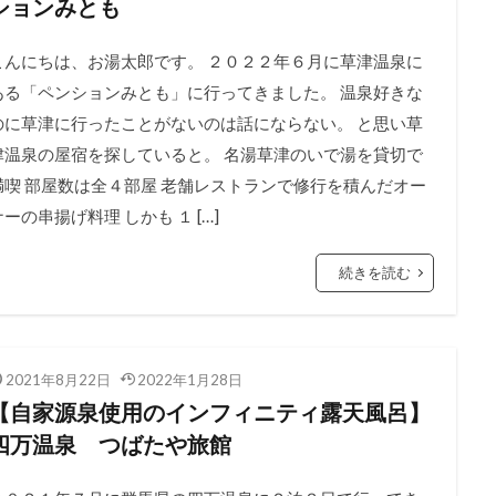
ションみとも
こんにちは、お湯太郎です。 ２０２２年６月に草津温泉に
ある「ペンションみとも」に行ってきました。 温泉好きな
のに草津に行ったことがないのは話にならない。 と思い草
津温泉の屋宿を探していると。 名湯草津のいで湯を貸切で
満喫 部屋数は全４部屋 老舗レストランで修行を積んだオー
ナーの串揚げ料理 しかも １ […]
続きを読む
2021年8月22日
2022年1月28日
【自家源泉使用のインフィニティ露天風呂】
四万温泉 つばたや旅館