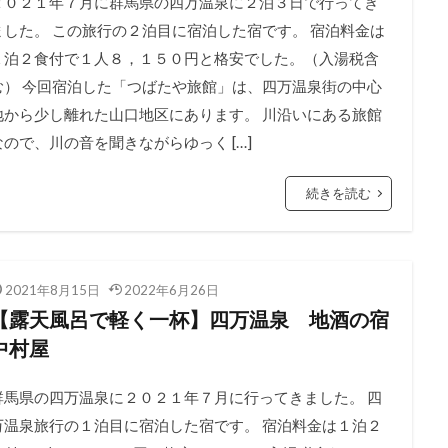
２０２１年７月に群馬県の四万温泉に２泊３日で行ってき
ました。 この旅行の２泊目に宿泊した宿です。 宿泊料金は
１泊２食付で１人８，１５０円と格安でした。（入湯税含
む） 今回宿泊した「つばたや旅館」は、四万温泉街の中心
地から少し離れた山口地区にあります。 川沿いにある旅館
なので、川の音を聞きながらゆっく […]
続きを読む
2021年8月15日
2022年6月26日
【露天風呂で軽く一杯】四万温泉 地酒の宿
中村屋
群馬県の四万温泉に２０２１年７月に行ってきました。 四
万温泉旅行の１泊目に宿泊した宿です。 宿泊料金は１泊２