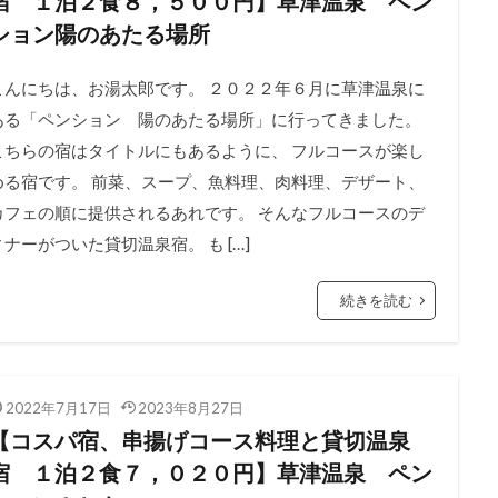
宿 １泊２食８，５００円】草津温泉 ペン
ション陽のあたる場所
こんにちは、お湯太郎です。 ２０２２年６月に草津温泉に
ある「ペンション 陽のあたる場所」に行ってきました。
こちらの宿はタイトルにもあるように、 フルコースが楽し
める宿です。 前菜、スープ、魚料理、肉料理、デザート、
カフェの順に提供されるあれです。 そんなフルコースのデ
ィナーがついた貸切温泉宿。 も […]
続きを読む
2022年7月17日
2023年8月27日
【コスパ宿、串揚げコース料理と貸切温泉
宿 １泊２食７，０２０円】草津温泉 ペン