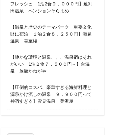
フレッシュ 1泊2食９，０００円】遠刈
田温泉 ペンションそらまめ
【温泉と歴史のテーマパーク 重要文化
財に宿泊 １泊２食８，２５０円】瀬見
温泉 喜至楼
【静かな環境と温泉、、、温泉宿はそれ
がいい 1泊２食７，５００円～】台温
泉 旅館かねがや
【圧倒的コスパ、豪華すぎる海鮮料理と
源泉かけ流しの温泉 ９，９００円って
神宿すぎる】雲見温泉 美沢屋