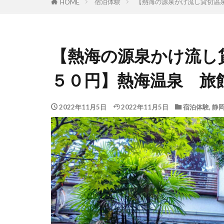
宿泊体験
【熱海の源泉かけ流し貸切温
HOME
【熱海の源泉かけ流し
５０円】熱海温泉 旅
2022年11月5日
2022年11月5日
宿泊体験
,
静