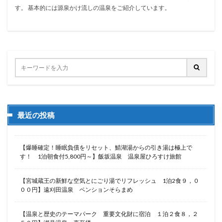
す。 基本的には源泉かけ流しの温泉をご紹介しています。
最近の投稿
【爆睡確定！睡眠負債をリセット、鯖湖湯からの引き湯は極上で
す！ 1泊朝食付5,800円～】飯坂温泉 温泉屋ひろすけ旅館
【宮城蔵王の新鮮な空気とにごり湯でリフレッシュ 1泊2食９，０
００円】遠刈田温泉 ペンションそらまめ
【温泉と歴史のテーマパーク 重要文化財に宿泊 １泊２食８，２