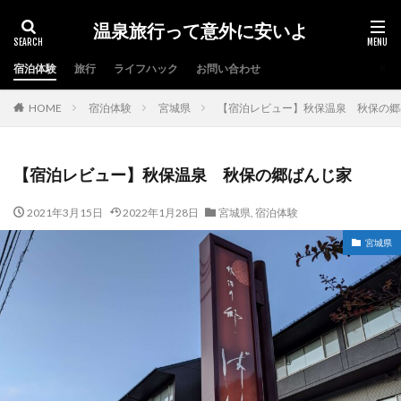
温泉旅行って意外に安いよ
宿泊体験
旅行
ライフハック
お問い合わせ
HOME
宿泊体験
宮城県
【宿泊レビュー】秋保温泉 秋保の郷
【宿泊レビュー】秋保温泉 秋保の郷ばんじ家
2021年3月15日
2022年1月28日
宮城県
,
宿泊体験
宮城県