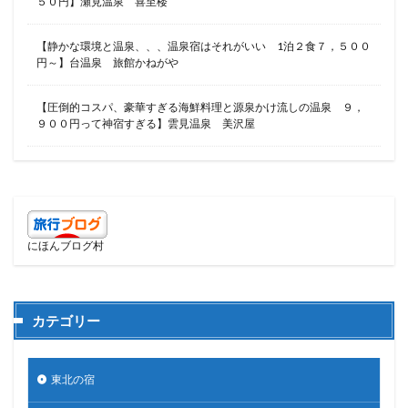
５０円】瀬見温泉 喜至楼
【静かな環境と温泉、、、温泉宿はそれがいい 1泊２食７，５００
円～】台温泉 旅館かねがや
【圧倒的コスパ、豪華すぎる海鮮料理と源泉かけ流しの温泉 ９，
９００円って神宿すぎる】雲見温泉 美沢屋
にほんブログ村
カテゴリー
東北の宿