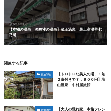
2021年3月16日
【本物の温泉 強酸性の温泉】蔵王温泉 最上高湯善七
乃湯
関連する記事
【トロトロな美人の湯、１泊
宿泊体験
２食付きで７，９００円】塩
山温泉 中村屋旅館
【大人の隠れ家、本格フレン
宿泊体験