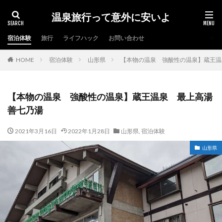
温泉旅行って意外に安いよ
宿泊体験
旅行
ライフハック
お問い合わせ
HOME
宿泊体験
山形県
【本物の温泉 強酸性の温泉】蔵王温
【本物の温泉 強酸性の温泉】蔵王温泉 最上高湯
善七乃湯
2021年3月16日
2022年1月28日
山形県
,
宿泊体験
山形県