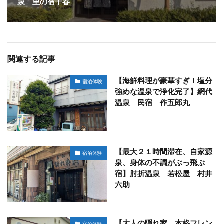
泉 里の宿千春
関連する記事
【海鮮料理が豪華すぎ！塩分
宿泊体験
強めな温泉で浄化完了】網代
温泉 民宿 作五郎丸
【最大２１時間滞在、自家源
宿泊体験
泉、身体の不調がぶっ飛ぶ
宿】肘折温泉 若松屋 村井
六助
【大人の隠れ家、本格フレン