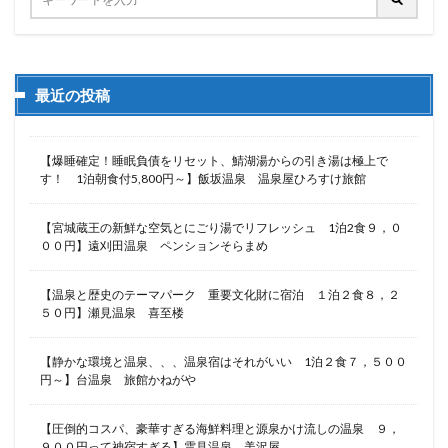
最近の投稿
【爆睡確定！睡眠負債をリセット、鯖湖湯からの引き湯は極上で
す！ 1泊朝食付5,800円～】飯坂温泉 温泉屋ひろすけ旅館
【宮城蔵王の新鮮な空気とにごり湯でリフレッシュ 1泊2食９，０
００円】遠刈田温泉 ペンションそらまめ
【温泉と歴史のテーマパーク 重要文化財に宿泊 １泊２食８，２
５０円】瀬見温泉 喜至楼
【静かな環境と温泉、、、温泉宿はそれがいい 1泊２食７，５００
円～】台温泉 旅館かねがや
【圧倒的コスパ、豪華すぎる海鮮料理と源泉かけ流しの温泉 ９，
９００円って神宿すぎる】雲見温泉 美沢屋