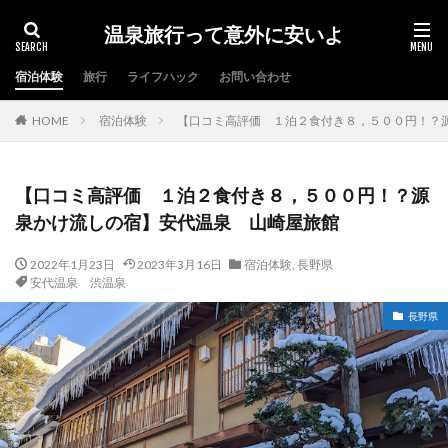
温泉旅行って意外に安いよ
宿泊体験
旅行
ライフハック
お問い合わせ
HOME
宿泊体験
【口コミ高評価 １泊２食付き８，５００円！？
【口コミ高評価 １泊２食付き８，５００円！？源
泉かけ流しの宿】安代温泉 山崎屋旅館
2022年1月23日
2023年3月16日
宿泊体験
,
長野県
安代温泉 渋温泉
長野県