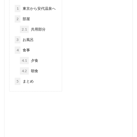
1
東京から安代温泉へ
2
部屋
2.1
共用部分
3
お風呂
4
食事
4.1
夕食
4.2
朝食
5
まとめ