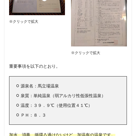
※クリックで拡大
※クリックで拡大
重要事項を以下のとおり。
源泉名：馬立場温泉
泉質：単純温泉（弱アルカリ性低張性温泉）
温度：３９．９℃（使用位置４１℃）
ＰＨ：８．３
加水、消毒、循環ろ過はないけど、加温有の温泉です。