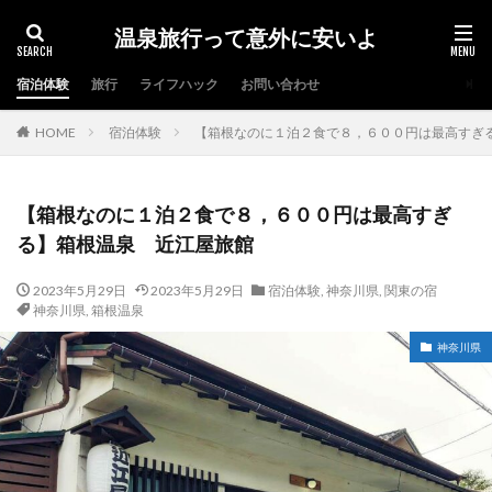
温泉旅行って意外に安いよ
宿泊体験
旅行
ライフハック
お問い合わせ
HOME
宿泊体験
【箱根なのに１泊２食で８，６００円は最高すぎ
【箱根なのに１泊２食で８，６００円は最高すぎ
る】箱根温泉 近江屋旅館
2023年5月29日
2023年5月29日
宿泊体験
,
神奈川県
,
関東の宿
神奈川県
,
箱根温泉
神奈川県