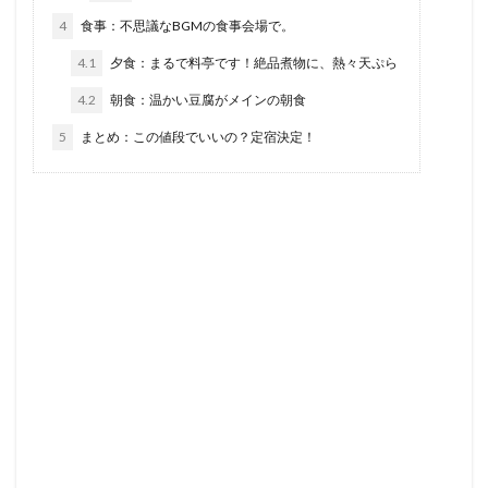
4
食事：不思議なBGMの食事会場で。
4.1
夕食：まるで料亭です！絶品煮物に、熱々天ぷら
4.2
朝食：温かい豆腐がメインの朝食
5
まとめ：この値段でいいの？定宿決定！