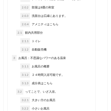
2.0.2
部屋は8畳の和室
2.0.3
洗面台は広縁にあります。
2.0.4
アメニティはこちら
2.1
館内共用部分
2.1.1
トイレ
2.1.2
自動販売機
3
お風呂：不思議なパワーのある温泉
3.1.1
お風呂の概要
3.1.2
２４時間入浴可能です。
3.1.3
成分表はこちら
3.2
ってことで、いざ入浴。
3.2.1
大きい方のお風呂
3.2.2
小さいお風呂