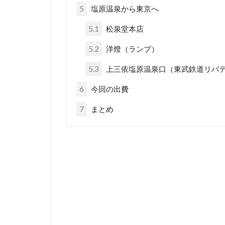
5
塩原温泉から東京へ
5.1
松泉堂本店
5.2
洋燈（ランプ）
5.3
上三依塩原温泉口（東武鉄道リバ
6
今回の出費
7
まとめ