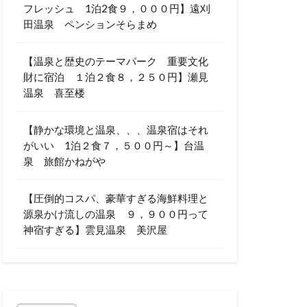
フレッシュ 1泊2食９，０００円】遠刈
田温泉 ペンションそらまめ
【温泉と歴史のテーマパーク 重要文化
財に宿泊 １泊２食８，２５０円】瀬見
温泉 喜至楼
【静かな環境と温泉、、、温泉宿はそれ
がいい 1泊２食７，５００円～】台温
泉 旅館かねがや
【圧倒的コスパ、豪華すぎる海鮮料理と
源泉かけ流しの温泉 ９，９００円って
神宿すぎる】雲見温泉 美沢屋