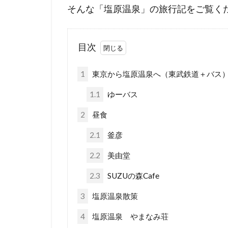
そんな「塩原温泉」の旅行記をご覧く
目次
1
東京から塩原温泉へ（東武鉄道＋バス
1.1
ゆーバス
2
昼食
2.1
釜彦
2.2
美由堂
2.3
SUZUの森Cafe
3
塩原温泉散策
4
塩原温泉 やまなみ荘